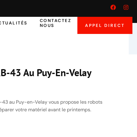
F
I
a
n
c
s
CONTACTEZ
e
t
CTUALITÉS
NOUS
APPEL DIRECT
b
a
o
g
o
r
k
a
m
RB-43 Au Puy-En-Velay
RB-43 au Puy-en-Velay vous propose les robots
éparer votre matériel avant le printemps.