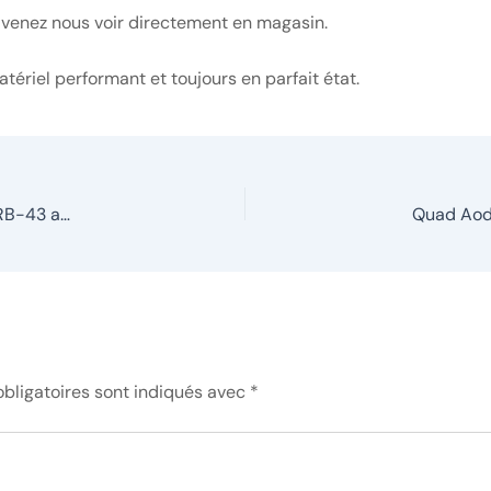
 venez nous voir directement en magasin.
tériel performant et toujours en parfait état.
Moto Voge 800 Trail : La nouvelle référence disponible chez RB-43 au Puy-en-Velay
bligatoires sont indiqués avec
*